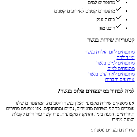
מתנפחים למים
מתנפחים קטנים לאירועים קטנים
בובות ענק
דוכני מזון
ריות שירות ב
נשר
ים ליום הולדת
ב
נשר
ולדת
חים למים
ב
נשר
חים למים
ים לאירועים
ב
נשר
ים וחברות
לבחור במתנפחים פלוס ב
נשר
?
ספקים שירות מקצועי ואמין ב
נשר
והסביבה. המתנפחים שלנו
ם בתקני בטיחות מחמירים, נקיים ומתוחזקים. אנו מציעים מחירים
יים, הגעה בזמן, והתקנה מקצועית. צרו קשר עוד היום לקבלת
 מחיר!
ים בערים נוספות: